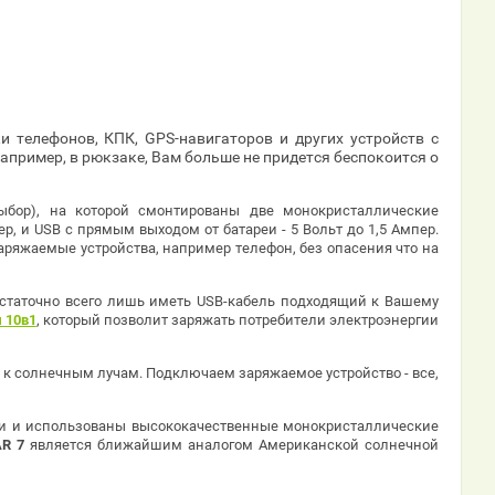
 телефонов, КПК, GPS-навигаторов и других устройств с
пример, в рюкзаке, Вам больше не придется беспокоится о
ыбор), на которой смонтированы две монокристаллические
, и USB с прямым выходом от батареи - 5 Вольт до 1,5 Ампер.
аряжаемые устройства, например телефон, без опасения что на
Достаточно всего лишь иметь USB-кабель подходящий к Вашему
 10в1
, который позволит заряжать потребители электроэнергии
м к солнечным лучам. Подключаем заряжаемое устройство - все,
и и использованы высококачественные монокристаллические
R 7
является ближайшим аналогом Американской солнечной