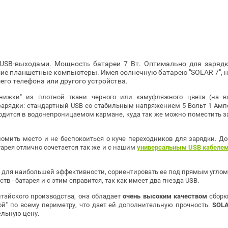
 USB-выходами. Мощность батареи 7 Вт. Оптимально для зарядки
е планшетные компьютеры. Имея солнечную батарею "SOLAR 7", на
его телефона или другого устройства.
ижки" из плотной ткани черного или камуфляжного цвета (на в
арядки: стандартный USB со стабильным напряжением 5 Вольт 1 Ампер
одится в водонепроницаемом кармане, куда так же можно поместить з
ономить место и не беспокоиться о куче переходников для зарядки. 
тарея отлично сочетается так же и с нашим
универсальным USB кабелем
,
для наибольшей эффективности
, сориентировать ее под прямым угло
в - батарея и с этим справится, так как имеет два гнезда USB.
Китайского производства, она обладает
очень высоким качеством
сборк
й" по всему периметру, что дает ей дополнительную прочность.
SOLA
ельную цену.