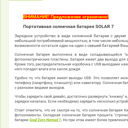
ВНИМАНИЕ! Предложение ограничено!
Портативная солнечная батарея SOLAR 7
Зарядное устройство в виде солнечной батареи с двумя
небольшой потребляемой мощностью, в том числе небольши
возможности остаться один на один с севшей батареей Ваш
Солнечная батарея выполнена в виде складывающейся "кн
фотоэлектрические пластины. Батарея имеет два выхода для з
Кроме того, распределительная коробочка с USB выходами нах
него попадет влага или капли дождя.
Удобно то, что батарея имеет выходы USB. Это позволяет эк
телефону (смартфону, планшету) или навигатору. Солнечная ба
с разными видами выходов.
Чтобы зарядить свой девайс, достаточно развернуть "книжку" и
зарядка началась. Если необходимо зарядить несколько устройст
Стоит отметить, что не смотря на то, что солнечная батарея 
фотоэлементы. Складная солнечная батарея прошита "строчко
батареи
Goal Zero Nomad 7
.
Но при этом имеет более привлекат