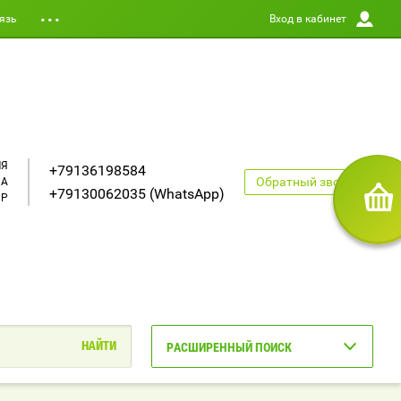
язь
Вход в кабинет
ЛЯ
+79136198584
Обратный звонок
НА
+79130062035 (WhatsApp)
PP
РАСШИРЕННЫЙ ПОИСК