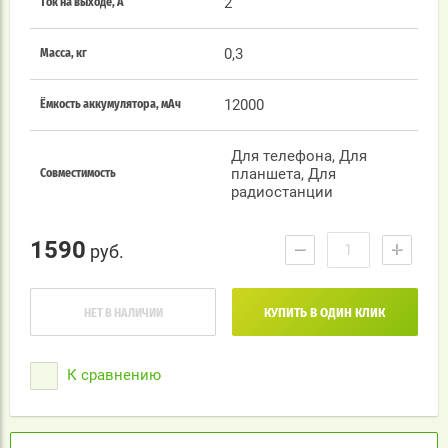
2
Ток на выходе, А
0,3
Масса, кг
12000
Ёмкость аккумулятора, мАч
Для телефона, Для
планшета, Для
Совместимость
радиостанции
1590
−
+
руб.
НЕТ В НАЛИЧИИ
КУПИТЬ В ОДИН КЛИК
К сравнению