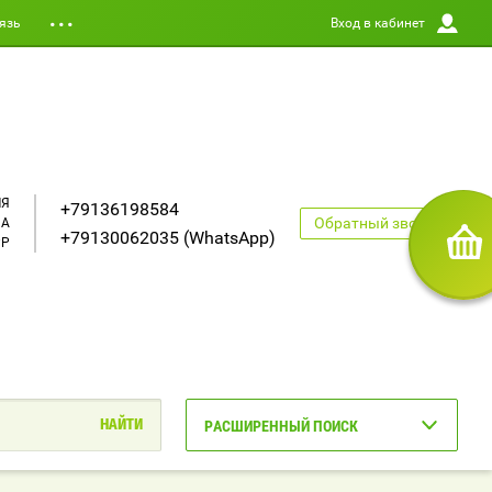
язь
Вход в кабинет
ЛЯ
+79136198584
Обратный звонок
НА
+79130062035 (WhatsApp)
PP
РАСШИРЕННЫЙ ПОИСК